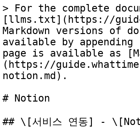
> For the complete docu
[llms.txt](https://guid
Markdown versions of do
available by appending 
page is available as [M
(https://guide.whattime
notion.md).

# Notion

## \[서비스 연동] - \[Noti