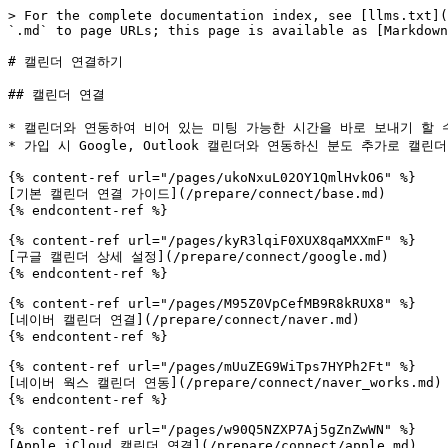
> For the complete documentation index, see [llms.txt](
`.md` to page URLs; this page is available as [Markdown
# 캘린더 연결하기

## 캘린더 연결

* 캘린더와 연동하여 비어 있는 미팅 가능한 시간을 바로 보내기 할 수
* 가입 시 Google, Outlook 캘린더와 연동하신 분도 추가로 캘린
{% content-ref url="/pages/ukoNxuL02OY1QmlHvkO6" %}

[기본 캘린더 연결 가이드](/prepare/connect/base.md)

{% endcontent-ref %}

{% content-ref url="/pages/kyR3lqiF0XUX8qaMXXmF" %}

[구글 캘린더 상세 설정](/prepare/connect/google.md)

{% endcontent-ref %}

{% content-ref url="/pages/M95Z0VpCefMB9R8kRUX8" %}

[네이버 캘린더 연결](/prepare/connect/naver.md)

{% endcontent-ref %}

{% content-ref url="/pages/mUuZEG9WiTps7HYPh2Ft" %}

[네이버 웍스 캘린더 연동](/prepare/connect/naver_works.md)

{% endcontent-ref %}

{% content-ref url="/pages/w90Q5NZXP7Aj5gZnZwWN" %}

[Apple iCloud 캘린더 연결](/prepare/connect/apple.md)
