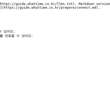
https://guide.whattime.co.kr/llms.txt). Markdown version
](https://guide.whattime.co.kr/prepare/connect.md).

 있어요.

더를 연동할 수 있어요.
